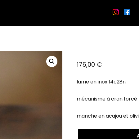
175,00
€
lame en inox 14c28n
mécanisme à cran forcé
manche en acajou et olivie