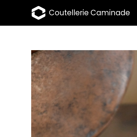
Coutellerie Caminade
Aller
au
contenu