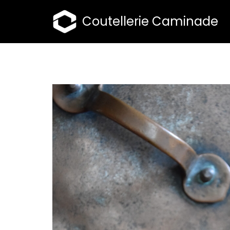
Coutellerie Caminade
Aller
au
contenu