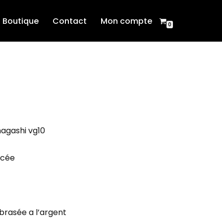
Boutique
Contact
Mon compte
0
agashi vg10
ncée
 brasée a l’argent