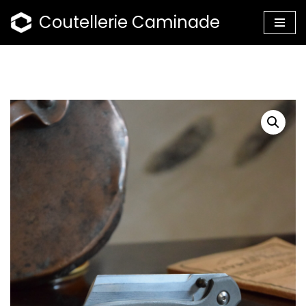
Coutellerie Caminade
Aller
au
contenu