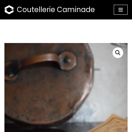
Coutellerie Caminade
Aller
au
contenu