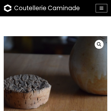
Coutellerie Caminade
Aller
au
contenu