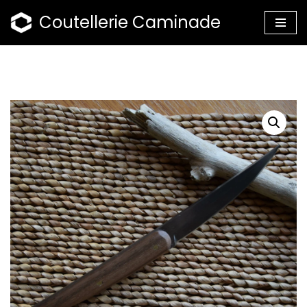
Coutellerie Caminade
Aller
au
contenu