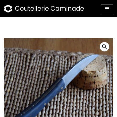
Coutellerie Caminade
Aller
au
contenu