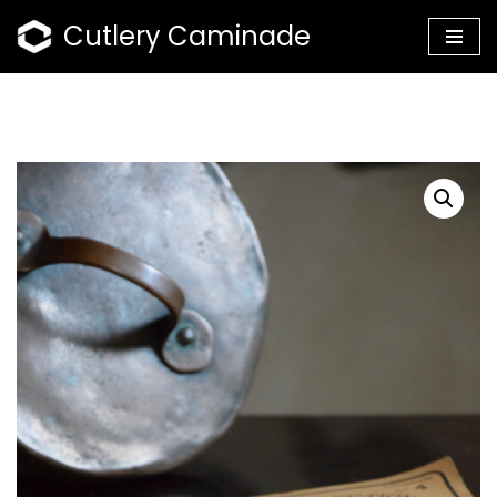
Cutlery Caminade
Skip
to
content